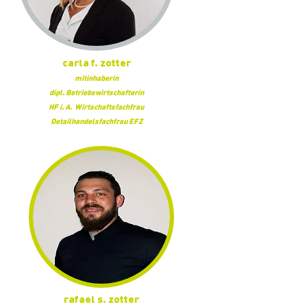
carla f. zotter
mitinhaberin
dipl. Betriebswirtschafterin
HF i. A.
Wirtschaftsfachfrau
Detailhandelsfachfrau EFZ
rafael s. zotter